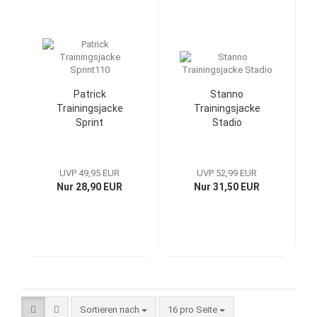
Patrick
Stanno
Trainingsjacke
Trainingsjacke
Sprint
Stadio
UVP 49,95 EUR
UVP 52,99 EUR
Nur 28,90 EUR
Nur 31,50 EUR
Sortieren nach
pro Seite
Sortieren nach
16 pro Seite