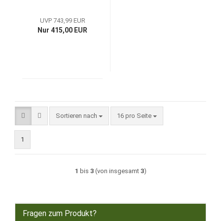
UVP 743,99 EUR
Nur 415,00 EUR
Sortieren nach
pro Seite
Sortieren nach
16 pro Seite
1
1
bis
3
(von insgesamt
3
)
Fragen zum Produkt?