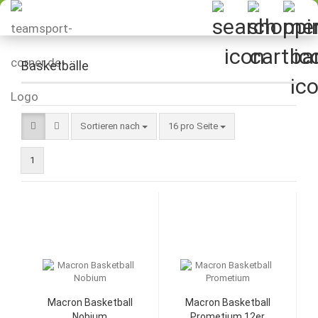
Basketbälle
Sortieren nach
pro Seite
Sortieren nach
16 pro Seite
1
Macron Basketball
Macron Basketball
Nobium
Prometium 12er