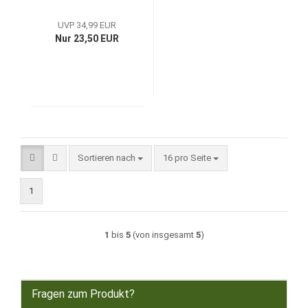
UVP 34,99 EUR
Nur 23,50 EUR
Sortieren nach
pro Seite
Sortieren nach
16 pro Seite
1
1
bis
5
(von insgesamt
5
)
Fragen zum Produkt?